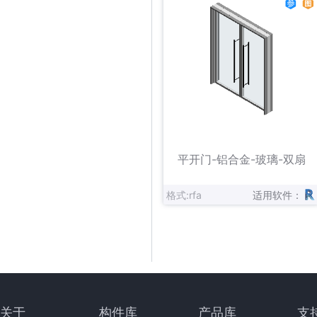
立即下载
收藏
平开门-铝合金-玻璃-双扇
格式:rfa
适用软件：
关于
构件库
产品库
支