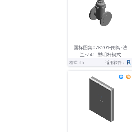
立即下载
收藏
国标图集07K201-闸阀-法
兰-Z41T型明杆楔式
格式:rfa
适用软件：