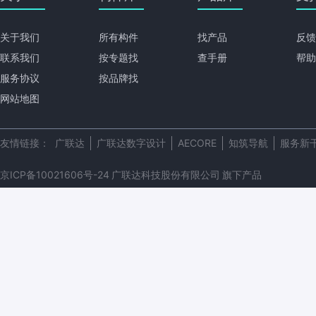
关于我们
所有构件
找产品
反馈
联系我们
按专题找
查手册
帮助
服务协议
按品牌找
网站地图
友情链接：
广联达
广联达数字设计
AECORE
知筑导航
服务新
京ICP备10021606号-24
广联达科技股份有限公司
旗下产品