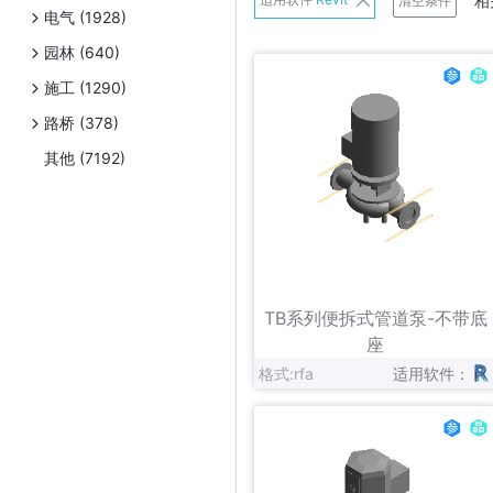
相
清空条件
电气 (1928)
班尼戈
园林 (640)
Belimo
施工 (1290)
Danfoss
路桥 (378)
Exhausto
其他 (7192)
Frese A/S
日立
连成
立即下载
收藏
Panasonic
TB系列便拆式管道泵-不带底
Schneider Electric
座
格式:rfa
适用软件：
Uponor
伟星新材
Zetkama