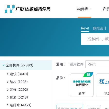
构件库
产
Revit
数维设计
通用：
适用软件
Revit
全部构件 (27883)
建筑 (3601)
品牌：
结构 (1228)
装饰 (2292)
新界
凯
暖通 (5213)
给排水 (4421)
新界
适用软件
Revit