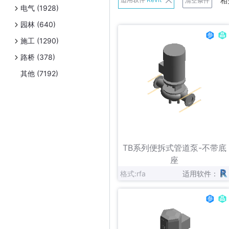
相
清空条件
电气 (1928)
班尼戈
园林 (640)
Belimo
施工 (1290)
Danfoss
路桥 (378)
Exhausto
其他 (7192)
Frese A/S
日立
连成
立即下载
收藏
Panasonic
TB系列便拆式管道泵-不带底
Schneider Electric
座
格式:rfa
适用软件：
Uponor
伟星新材
Zetkama