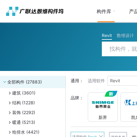
构件库
产
Revit
数维设计
通用：
适用软件
Revit
全部构件 (27883)
建筑 (3601)
品牌：
结构 (1228)
装饰 (2292)
新界
凯
暖通 (5213)
给排水 (4421)
新界
适用软件
Revit