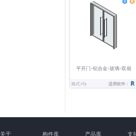
立即下载
收藏
平开门-铝合金-玻璃-双扇
格式:rfa
适用软件：
关于
构件库
产品库
支