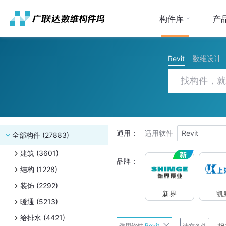
构件库
产
Revit
数维设计
通用：
适用软件
Revit
全部构件 (27883)
建筑 (3601)
品牌：
结构 (1228)
装饰 (2292)
新界
凯
暖通 (5213)
给排水 (4421)
新界
适用软件
Revit