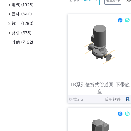
相
清空条件
电气 (1928)
班尼戈
园林 (640)
Belimo
施工 (1290)
Danfoss
路桥 (378)
Exhausto
其他 (7192)
Frese A/S
日立
连成
立即下载
收藏
Panasonic
TB系列便拆式管道泵-不带底
Schneider Electric
座
格式:rfa
适用软件：
Uponor
伟星新材
Zetkama