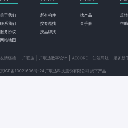
关于我们
所有构件
找产品
反馈
联系我们
按专题找
查手册
帮助
服务协议
按品牌找
网站地图
友情链接：
广联达
广联达数字设计
AECORE
知筑导航
服务新
京ICP备10021606号-24
广联达科技股份有限公司
旗下产品