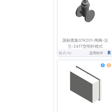
立即下载
收藏
国标图集07K201-闸阀-法
兰-Z41T型明杆楔式
格式:rfa
适用软件：