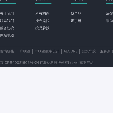
关于我们
所有构件
找产品
反馈
联系我们
按专题找
查手册
帮助
服务协议
按品牌找
网站地图
友情链接：
广联达
广联达数字设计
AECORE
知筑导航
服务新
京ICP备10021606号-24
广联达科技股份有限公司
旗下产品