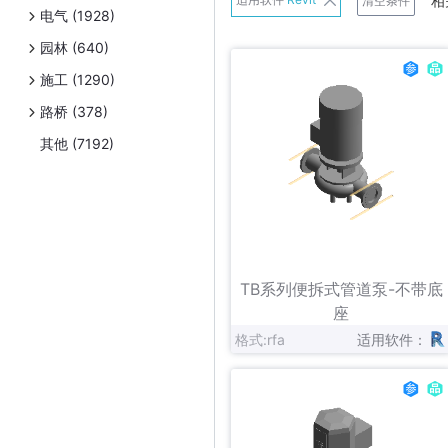
相
清空条件
电气 (1928)
班尼戈
园林 (640)
Belimo
施工 (1290)
Danfoss
路桥 (378)
Exhausto
其他 (7192)
Frese A/S
日立
连成
立即下载
收藏
Panasonic
TB系列便拆式管道泵-不带底
Schneider Electric
座
格式:rfa
适用软件：
Uponor
伟星新材
Zetkama