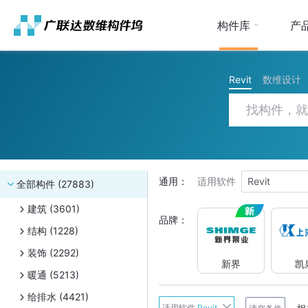
构件库
产
Revit
数维设计
通用：
适用软件
Revit
全部构件 (27883)
建筑 (3601)
品牌：
结构 (1228)
装饰 (2292)
新界
凯
暖通 (5213)
给排水 (4421)
新界
适用软件
Revit