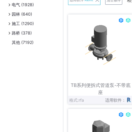
相
清空条件
电气 (1928)
班尼戈
园林 (640)
Belimo
施工 (1290)
Danfoss
路桥 (378)
Exhausto
其他 (7192)
Frese A/S
日立
连成
立即下载
收藏
Panasonic
TB系列便拆式管道泵-不带底
Schneider Electric
座
格式:rfa
适用软件：
Uponor
伟星新材
Zetkama