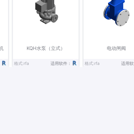
立即下载
立即下载
收藏
机
KQH水泵（立式）
电动闸阀
：
格式:rfa
适用软件：
格式:rfa
适用软