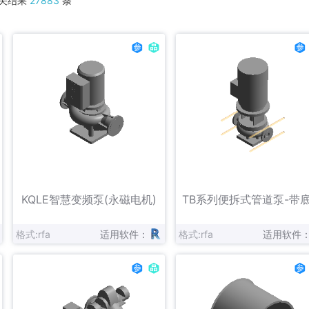
关结果
27883
条
ACO Drain
AERA
Aertesi
Camfil
开利空调
Chiller
达诺建设
东方
Enervent Zehnder
FAR
新风到家
FläktGroup
Frico
Giacomini
格力
IMI Hydronic Engineering
江森自控日立万宝
北京嘉寓
Lindab
LK Systems
Mandik
立即下载
立即下载
收藏
收藏
Pipelife
Purus
Qingniao
KQLE智慧变频泵(永磁电机)
TB系列便拆式管道泵-带
晟世达
Swegon AB
SYR
格式:rfa
适用软件：
格式:rfa
适用软件
Vallox
沃德澜
VEAB
新岳
旭建
Xylem