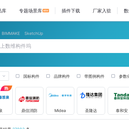
品库
专题场景库
插件下载
厂家入驻
数
BIMMAKE
SketchUp
国标构件
品牌构件
带图例构件
参数
泉
鼎信消防
Midea
圣隆达
泰和安
凯泉
鼎信消防
Midea