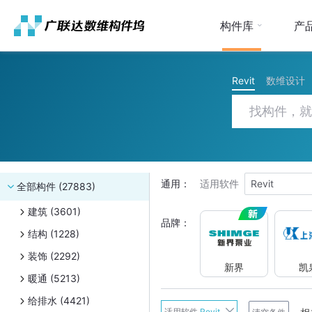
构件库
产
Revit
数维设计
通用：
适用软件
Revit
全部构件 (27883)
建筑 (3601)
品牌：
结构 (1228)
装饰 (2292)
新界
凯
暖通 (5213)
给排水 (4421)
新界
适用软件
Revit