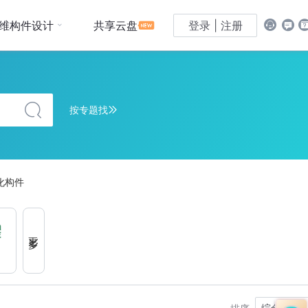
维构件设计
共享云盘
登录 | 注册
按专题找
化构件
更多
圣隆达
泰和安
2VV
综合排序