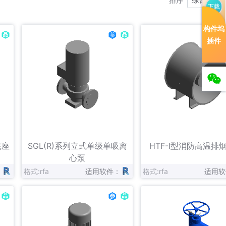
排序
下载
Alnor
Aquatherm
阿自倍尔
构件坞
Cimberio
Climecon
大金
插件
Ensto
ESBE
Evinox
Flexit
FlowCon
Fränkische
固耐特
Helios Ventilatoren
海信
Kampmann
Kolmeks
Krantz
Niko
NOTIFIER
Ostberg
立即下载
立即下载
收藏
Regin
Roth North Europe
Sabiana
底座
SGL(R)系列立式单级单吸离
HTF-I型消防高温排
Systemair
Tiemme
TROX
心泵
：
格式:rfa
适用软件：
格式:rfa
适用软
Vexve
Vilpe
VIR
亿利达
应达
约克VRF