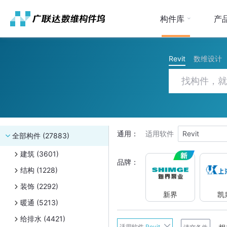
构件库
产
Revit
数维设计
通用：
适用软件
Revit
全部构件 (27883)
建筑 (3601)
品牌：
结构 (1228)
装饰 (2292)
新界
凯
暖通 (5213)
给排水 (4421)
新界
适用软件
Revit