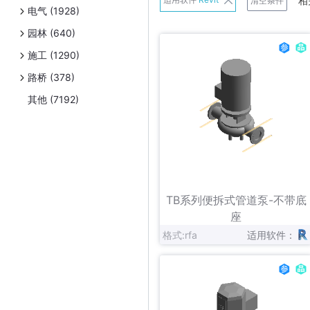
相
清空条件
电气 (1928)
班尼戈
园林 (640)
Belimo
施工 (1290)
Danfoss
路桥 (378)
Exhausto
其他 (7192)
Frese A/S
日立
连成
立即下载
收藏
Panasonic
TB系列便拆式管道泵-不带底
Schneider Electric
座
格式:rfa
适用软件：
Uponor
伟星新材
Zetkama