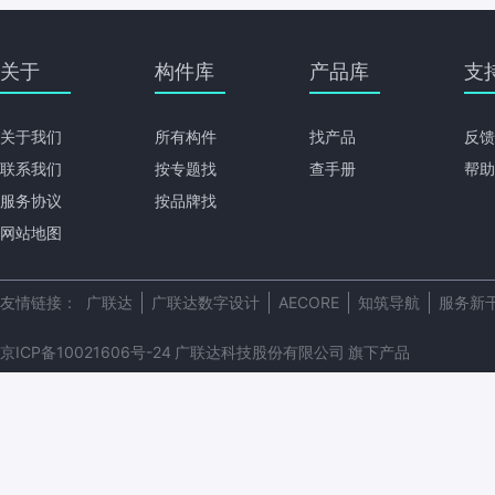
关于
构件库
产品库
支
关于我们
所有构件
找产品
反馈
联系我们
按专题找
查手册
帮助
服务协议
按品牌找
网站地图
友情链接：
广联达
广联达数字设计
AECORE
知筑导航
服务新
京ICP备10021606号-24
广联达科技股份有限公司
旗下产品