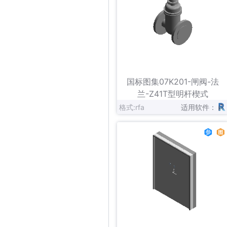
立即下载
收藏
国标图集07K201-闸阀-法
兰-Z41T型明杆楔式
格式:rfa
适用软件：