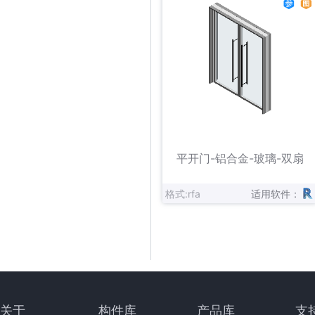
立即下载
收藏
平开门-铝合金-玻璃-双扇
格式:rfa
适用软件：
关于
构件库
产品库
支