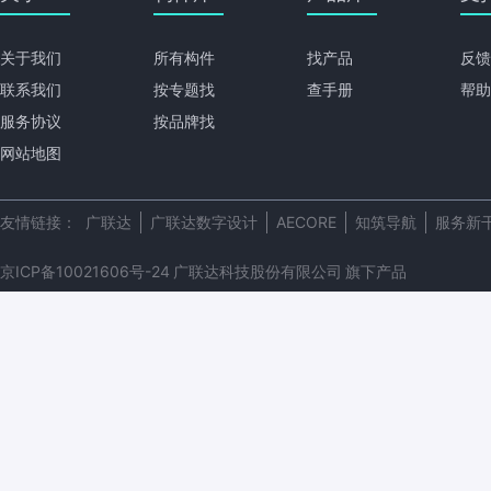
关于我们
所有构件
找产品
反馈
联系我们
按专题找
查手册
帮助
服务协议
按品牌找
网站地图
友情链接：
广联达
广联达数字设计
AECORE
知筑导航
服务新
京ICP备10021606号-24
广联达科技股份有限公司
旗下产品