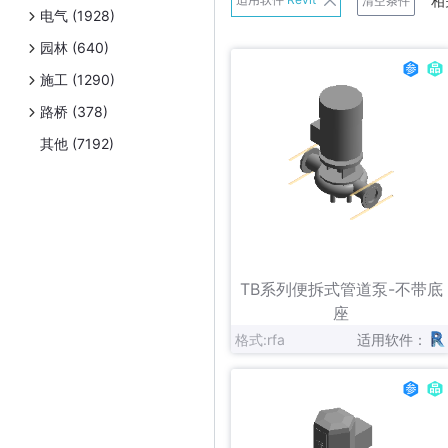
相
清空条件
电气 (1928)
班尼戈
园林 (640)
Belimo
施工 (1290)
Danfoss
路桥 (378)
Exhausto
其他 (7192)
Frese A/S
日立
连成
立即下载
收藏
Panasonic
TB系列便拆式管道泵-不带底
Schneider Electric
座
格式:rfa
适用软件：
Uponor
伟星新材
Zetkama