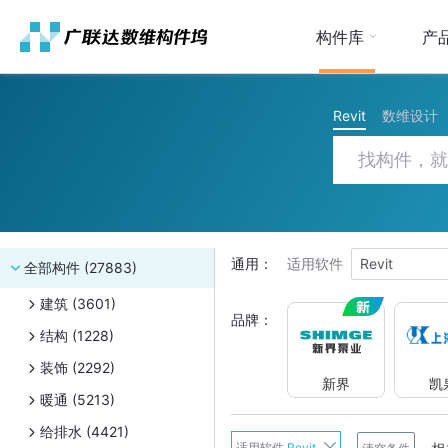
构件库
产
Revit
数维设计
通用：
适用软件
Revit
全部构件 (27883)
建筑 (3601)
品牌：
结构 (1228)
装饰 (2292)
新界
凯
暖通 (5213)
给排水 (4421)
新界
适用软件
Revit