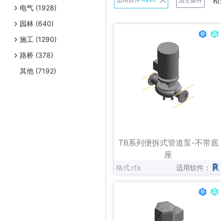
相
清空条件
电气 (1928)
班尼戈
园林 (640)
Belimo
施工 (1290)
Danfoss
路桥 (378)
Exhausto
其他 (7192)
Frese A/S
日立
连成
立即下载
收藏
Panasonic
TB系列便拆式管道泵-不带底
Schneider Electric
座
格式:rfa
适用软件：
Uponor
伟星新材
Zetkama