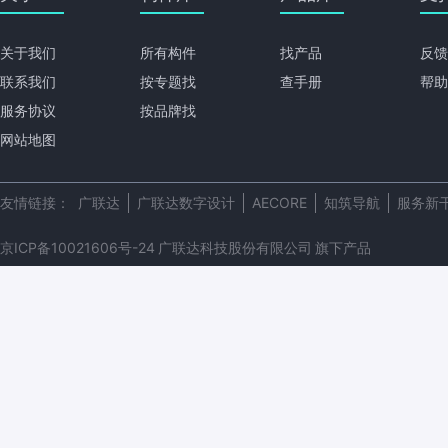
关于我们
所有构件
找产品
反馈
联系我们
按专题找
查手册
帮助
服务协议
按品牌找
网站地图
友情链接：
广联达
广联达数字设计
AECORE
知筑导航
服务新
京ICP备10021606号-24
广联达科技股份有限公司
旗下产品