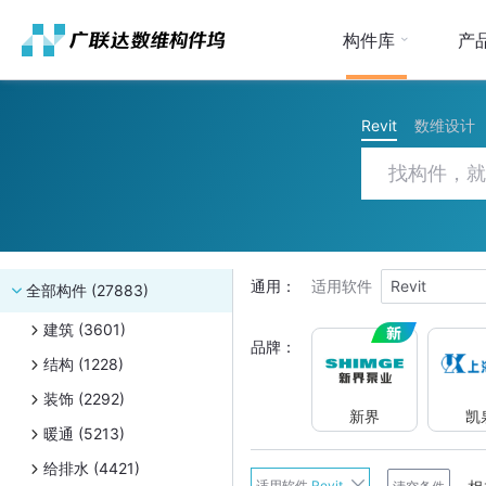
构件库
产
Revit
数维设计
通用：
适用软件
Revit
全部构件 (27883)
建筑 (3601)
品牌：
结构 (1228)
装饰 (2292)
新界
凯
暖通 (5213)
给排水 (4421)
新界
适用软件
Revit