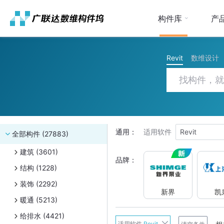
构件库
产
Revit
数维设计
通用：
适用软件
Revit
全部构件 (27883)
建筑 (3601)
品牌：
结构 (1228)
装饰 (2292)
新界
凯
暖通 (5213)
给排水 (4421)
新界
适用软件
Revit