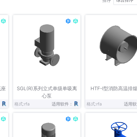
排序
Alnor
Aquatherm
阿自倍尔
Cimberio
Climecon
大金
Ensto
ESBE
Evinox
Flexit
FlowCon
Fränkische
固耐特
Helios Ventilatoren
海信
Kampmann
Kolmeks
Krantz
Niko
NOTIFIER
Ostberg
立即下载
立即下载
收藏
Regin
Roth North Europe
Sabiana
底座
SGL(R)系列立式单级单吸离
HTF-I型消防高温排
Systemair
Tiemme
TROX
心泵
：
格式:rfa
适用软件：
格式:rfa
适用软
Vexve
Vilpe
VIR
亿利达
应达
约克VRF