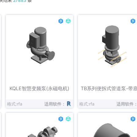
关结果
27883
条
ACO Drain
AERA
Aertesi
Camfil
开利空调
Chiller
达诺建设
东方
Enervent Zehnder
FAR
新风到家
FläktGroup
Frico
Giacomini
格力
IMI Hydronic Engineering
江森自控日立万宝
北京嘉寓
Lindab
LK Systems
Mandik
立即下载
立即下载
收藏
收藏
Pipelife
Purus
Qingniao
KQLE智慧变频泵(永磁电机)
TB系列便拆式管道泵-带
晟世达
Swegon AB
SYR
格式:rfa
适用软件：
格式:rfa
适用软件
Vallox
沃德澜
VEAB
新岳
旭建
Xylem