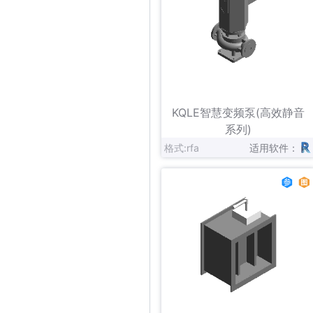
立即下载
收藏
KQLE智慧变频泵(高效静音
系列)
格式:rfa
适用软件：