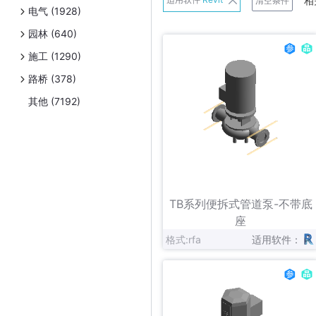
相
清空条件
电气 (1928)
班尼戈
园林 (640)
Belimo
施工 (1290)
Danfoss
路桥 (378)
Exhausto
其他 (7192)
Frese A/S
日立
连成
立即下载
收藏
Panasonic
TB系列便拆式管道泵-不带底
Schneider Electric
座
格式:rfa
适用软件：
Uponor
伟星新材
Zetkama